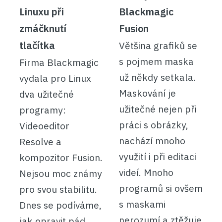
Linuxu při
Blackmagic
zmáčknutí
Fusion
tlačítka
Většina grafiků se
s pojmem maska
Firma Blackmagic
už někdy setkala.
vydala pro Linux
Maskování je
dva užitečné
užitečné nejen při
programy:
práci s obrázky,
Videoeditor
nachází mnoho
Resolve a
využití i při editaci
kompozitor Fusion.
videí. Mnoho
Nejsou moc známy
programů si ovšem
pro svou stabilitu.
s maskami
Dnes se podíváme,
nerozumí a ztěžuje
jak opravit pád