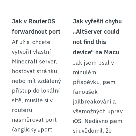
Jak v RouterOS
Jak vyřešit chybu
forwardnout port
„AltServer could
not find this
Ať už si chcete
vytvořit vlastní
device“ na Macu
Minecraft server,
Jak jsem psal v
hostovat stránku
minulém
nebo mít vzdálený
příspěvku, jsem
přístup do lokální
fanoušek
sítě, musíte si v
jailbreakování a
routeru
všemožných úprav
nasměrovat port
iOS. Nedávno jsem
(anglicky „port
si uvědomil, že