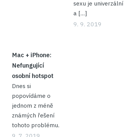
sexu je univerzální
a […]
9. 9. 2019
Mac + iPhone:
Nefungující
osobní hotspot
Dnes si
popovídáme o
jednom z méně
známých řešení
tohoto problému.
9. 7. 2019