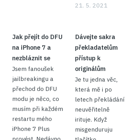
21. 5. 2021
Jak přejít do DFU
Dávejte sakra
na iPhone 7 a
překladatelům
nezbláznit se
přístup k
originálům
Jsem fanoušek
jailbreakingu a
Je tu jedna věc,
přechod do DFU
která mě i po
modu je něco, co
letech překládání
musím při každém
neuvěřitelně
restartu mého
irituje. Když
iPhone 7 Plus
misgenduruju
provést. Nedávno
tlačítko.