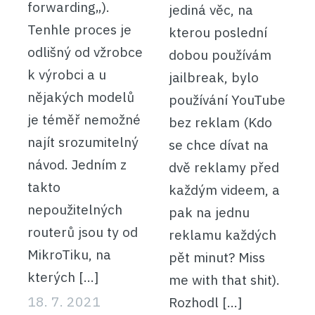
forwarding„).
jediná věc, na
Tenhle proces je
kterou poslední
odlišný od vžrobce
dobou používám
k výrobci a u
jailbreak, bylo
nějakých modelů
používání YouTube
je téměř nemožné
bez reklam (Kdo
najít srozumitelný
se chce dívat na
návod. Jedním z
dvě reklamy před
takto
každým videem, a
nepoužitelných
pak na jednu
routerů jsou ty od
reklamu každých
MikroTiku, na
pět minut? Miss
kterých […]
me with that shit).
18. 7. 2021
Rozhodl […]