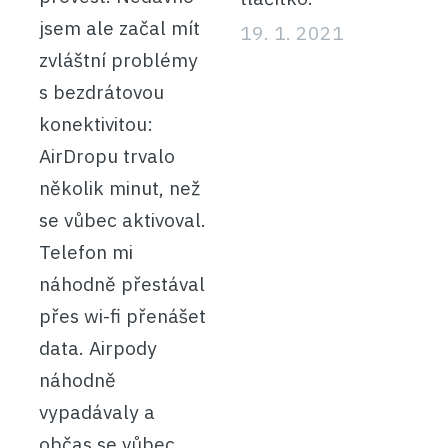
jsem ale začal mít
19. 1. 2021
zvláštní problémy
s bezdrátovou
konektivitou:
AirDropu trvalo
několik minut, než
se vůbec aktivoval.
Telefon mi
náhodně přestával
přes wi-fi přenášet
data. Airpody
náhodně
vypadávaly a
občas se vůbec