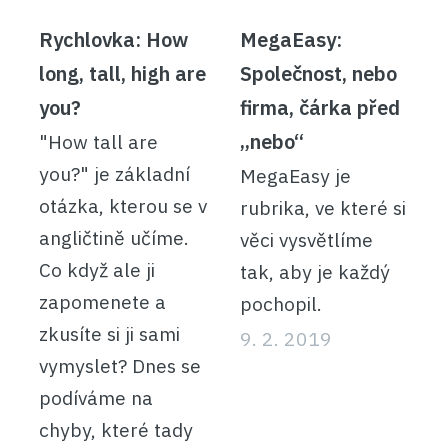
Rychlovka: How
MegaEasy:
long, tall, high are
Společnost, nebo
you?
firma, čárka před
„nebo“
"How tall are
you?" je základní
MegaEasy je
otázka, kterou se v
rubrika, ve které si
angličtině učíme.
věci vysvětlíme
Co když ale ji
tak, aby je každý
zapomenete a
pochopil.
zkusíte si ji sami
9. 2. 2019
vymyslet? Dnes se
podíváme na
chyby, které tady