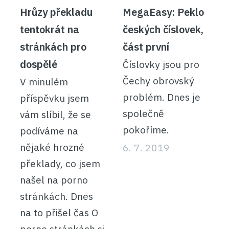
Hrůzy překladu
MegaEasy: Peklo
tentokrát na
českých číslovek,
stránkách pro
část první
dospělé
Číslovky jsou pro
Čechy obrovský
V minulém
problém. Dnes je
příspěvku jsem
společně
vám slíbil, že se
pokoříme.
podíváme na
nějaké hrozné
6. 7. 2019
překlady, co jsem
našel na porno
stránkách. Dnes
na to přišel čas O
porno stránkách si